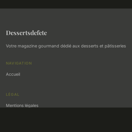
Dessertsdefete
Votre magazine gourmand dédié aux desserts et pâtisseries
NAVIGATION
Accueil
LÉGAL
Mentions légales
Contact