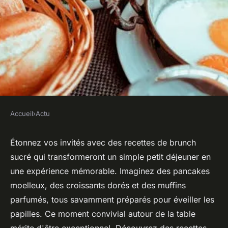
Accueil
›
Actu
ACTU
Des recettes brunch sucré
Étonnez vos invités avec des recettes de brunch
sucré qui transformeront un simple petit déjeuner en
pour épater vos invités
une expérience mémorable. Imaginez des pancakes
moelleux, des croissants dorés et des muffins
Maryam
•
20 mars 2025
•
4 min de lecture
parfumés, tous savamment préparés pour éveiller les
papilles. Ce moment convivial autour de la table