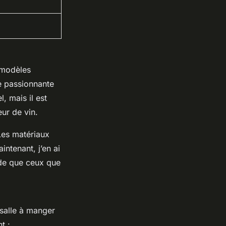
 modèles
e passionnante
, mais il est
ur de vin.
 Les matériaux
intenant, j’en ai
ide que ceux que
salle à manger
t :