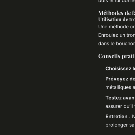
bois et lui donn
Méthodes de f
Utilisation de t
Une méthode cré
Enroulez un tro
dans le bouchon.
Conseils prati
Choisissez l
Prévoyez de
métalliques a
Testez avan
assurer qu’il
Entretien
: N
prolonger sa