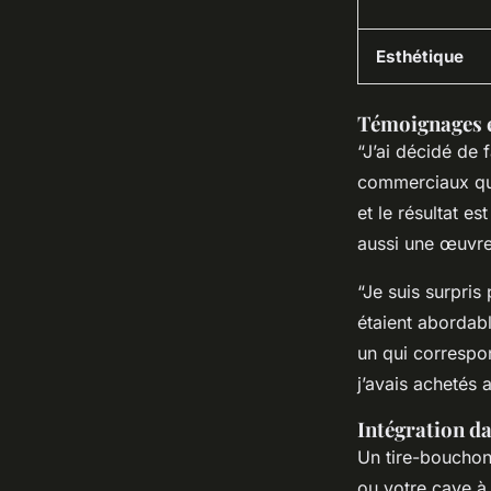
Esthétique
Témoignages e
“J’ai décidé de
commerciaux qui
et le résultat e
aussi une œuvre 
“Je suis surpris
étaient abordabl
un qui correspo
j’avais achetés 
Intégration da
Un tire-bouchon
ou votre cave à 