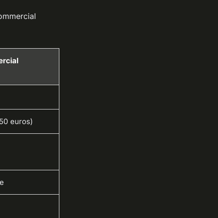
commercial
rcial
-50 euros)
e