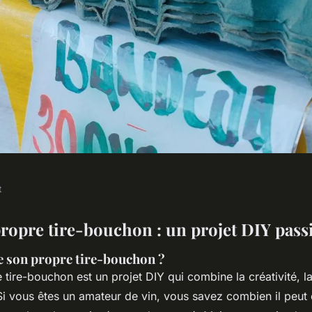
t
re-bouchon : un
propre tire-bouchon : un projet DIY pas
e son propre tire-bouchon ?
 tire-bouchon est un projet DIY qui combine la créativité, la
Si vous êtes un amateur de vin, vous savez combien il peut ê