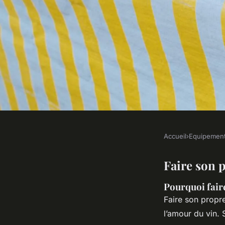
Accueil
›
Equipemen
EQUIPEMENT
Faire son propre ti
Faire son 
Pourquoi fair
projet DIY
Faire son propre
l’amour du vin. 