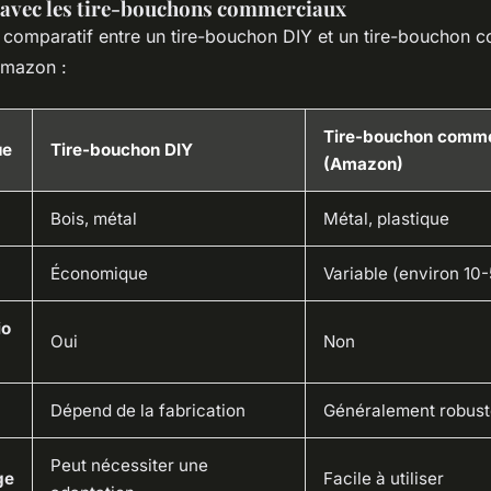
avec les tire-bouchons commerciaux
u comparatif entre un tire-bouchon DIY et un tire-bouchon 
Amazon :
Tire-bouchon comme
ue
Tire-bouchon DIY
(Amazon)
Bois, métal
Métal, plastique
Économique
Variable (environ 10
io
Oui
Non
Dépend de la fabrication
Généralement robust
Peut nécessiter une
ge
Facile à utiliser