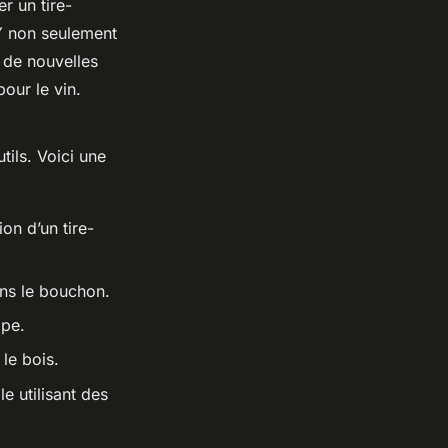
 un tire-
Y non seulement
 de nouvelles
our le vin.
tils. Voici une
on d’un tire-
ans le bouchon.
âpe.
 le bois.
e utilisant des