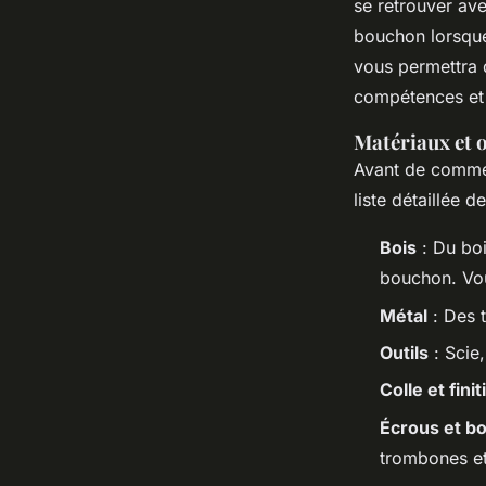
Maryam
•
19 novembre 2024
•
4 min de lecture
se retrouver av
bouchon lorsqu
vous permettra 
compétences et 
Matériaux et o
Avant de commenc
liste détaillée 
Bois
: Du boi
bouchon. Vou
Métal
: Des t
Outils
: Scie,
Colle et fini
Écrous et b
trombones et