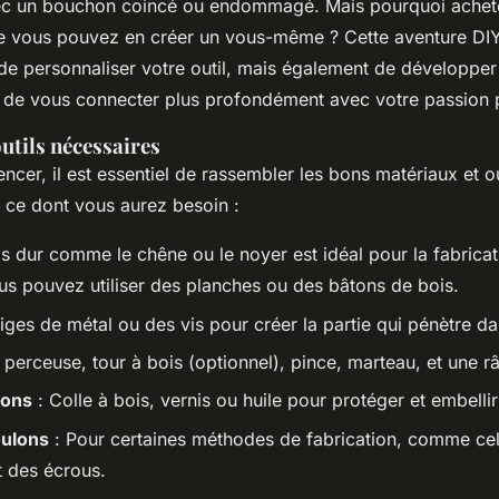
ec un bouchon coincé ou endommagé. Mais pourquoi acheter
e vous pouvez en créer un vous-même ? Cette aventure DI
de personnaliser votre outil, mais également de développer
de vous connecter plus profondément avec votre passion p
utils nécessaires
er, il est essentiel de rassembler les bons matériaux et ou
de ce dont vous aurez besoin :
s dur comme le chêne ou le noyer est idéal pour la fabricati
s pouvez utiliser des planches ou des bâtons de bois.
iges de métal ou des vis pour créer la partie qui pénètre d
 perceuse, tour à bois (optionnel), pince, marteau, et une r
tions
: Colle à bois, vernis ou huile pour protéger et embellir
oulons
: Pour certaines méthodes de fabrication, comme cell
 des écrous.