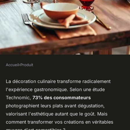
Accueil
›
Produit
PRODUIT
Les tendances
La décoration culinaire transforme radicalement
l'expérience gastronomique. Selon une étude
incontournables du décor
Technomic,
73% des consommateurs
alimentaire
photographient leurs plats avant dégustation,
valorisant l'esthétique autant que le goût. Mais
Maryam
•
10 décembre 2025
•
7 min de lecture
comment transformer vos créations en véritables